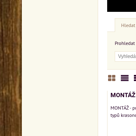
Hledat 
Prohledat 
Mřížka
Sez
MONTÁŽ
MONTÁŽ - p
typů krasono