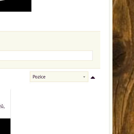
Pozice
žů,