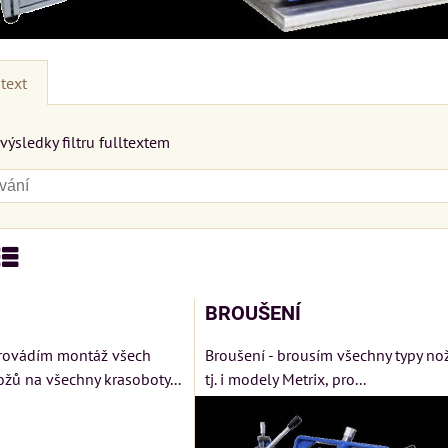
text
výsledky filtru fulltextem
nam
Tabulka
BROUŠENÍ
rovádím montáž všech
Broušení - brousím všechny typy no
žů na všechny krasoboty...
tj. i modely Metrix, pro...