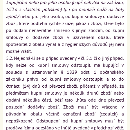
kupujícího nebo pro jeho osobu (např. nábytek na zakázku,
tričko s vlastním potiskem) tj. i po montáži nožů na boty
apod./
nebo pro jeho osobu, od kupní smlouvy o dodávce
zboží, které podléhá rychlé zkáze, jakož i zboží, které bylo
po dodání nenávratně smíseno s jiným zbožím, od kupní
smlouvy o dodávce zboží v uzavřeném obalu, které
spotřebitel z obalu vyňal a z hygienických důvodů jej není
možné vrátit.
5.2. Nejedná-li se o případ uvedený v čl. 5.1 či o jiný případ,
kdy nelze od kupní smlouvy odstoupit, má kupující v
souladu s ustanovením § 1829 odst. 1 občanského
zákoníku právo od kupní smlouvy odstoupit, a to do
čtrnácti (14) dnů od převzetí zboží, přičemž v případě, že
předmětem kupní smlouvy je několik druhů zboží nebo
dodání několika částí, běží tato lhůta ode dne převzetí
poslední dodávky zboží. Zboží musí být vráceno v
původním obalu včetně označení zboží (cedulek) a
nepoškozené. Odstoupení od kupní smlouvy musí být
prodávajícímu odesláno ve lhůtě uvedené v předchozí větě.