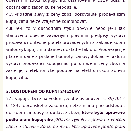
občanského zákoníku se nepoužije.
4.7. Případné slevy z ceny zboží poskytnuté prodávajícím
kupujícímu nelze vzájemně kombinovat.
4.8. Je-li to v obchodním styku obvyklé nebo je-li tak
stanoveno obecně závaznými právními předpisy, vystaví
prodávající ohledně plateb prováděných na základě kupní
smlouvy kupujícímu daňový doklad – fakturu. Prodávající je
plátcem daně z přidané hodnoty. Daňový doklad – fakturu
vystaví prodávající kupujícímu po uhrazení ceny zboží a
zašle jej v elektronické podobě na elektronickou adresu
kupujícího.
5. ODSTOUPENÍ OD KUPNÍ SMLOUVY
5.1. Kupující bere na vědomí, že dle ustanovení č. 89/2012
§ 1837 občanského zákoníku, nelze mimo jiné odstoupit
od kupní smlouvy o dodávce zboží,
které bylo upraveno
podle přání kupujícího
/Hlavní výjimky z práva na vrácení
zboží a služeb - Zboží na míru: Věci upravené podle přání