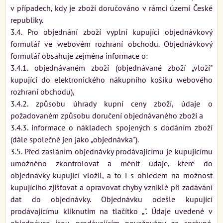
v případech, kdy je zboží doručováno v rámci území České
republiky.
3.4. Pro objednání zboží vyplní kupující objednávkový
formulář ve webovém rozhraní obchodu. Objednávkový
formulář obsahuje zejména informace o:
3.4.1. objednávaném zboží (objednávané zboží „vloží"
kupující do elektronického nákupního košíku webového
rozhraní obchodu),
3.4.2. způsobu úhrady kupní ceny zboží, údaje o
požadovaném způsobu doručení objednávaného zboží a
3.4.3. informace o nákladech spojených s dodáním zboží
(dále společně jen jako „objednávka").
3.5. Před zasláním objednávky prodávajícímu je kupujícímu
umožněno zkontrolovat a měnit údaje, které do
objednávky kupující vložil, a to i s ohledem na možnost
kupujícího zjišťovat a opravovat chyby vzniklé při zadávání
dat do objednávky. Objednávku odešle kupující
prodávajícímu kliknutím na tlačítko „". Údaje uvedené v
objednávce jsou prodávajícím považovány za správné.