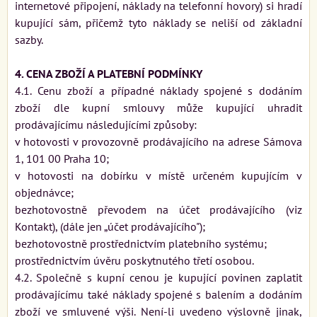
internetové připojení, náklady na telefonní hovory) si hradí
kupující sám, přičemž tyto náklady se neliší od základní
sazby.
4. CENA ZBOŽÍ A PLATEBNÍ PODMÍNKY
4.1. Cenu zboží a případné náklady spojené s dodáním
zboží dle kupní smlouvy může kupující uhradit
prodávajícímu následujícími způsoby:
v hotovosti v provozovně prodávajícího na adrese Sámova
1, 101 00 Praha 10;
v hotovosti na dobírku v místě určeném kupujícím v
objednávce;
bezhotovostně převodem na účet prodávajícího (viz
Kontakt), (dále jen „účet prodávajícího");
bezhotovostně prostřednictvím platebního systému;
prostřednictvím úvěru poskytnutého třetí osobou.
4.2. Společně s kupní cenou je kupující povinen zaplatit
prodávajícímu také náklady spojené s balením a dodáním
zboží ve smluvené výši. Není-li uvedeno výslovně jinak,