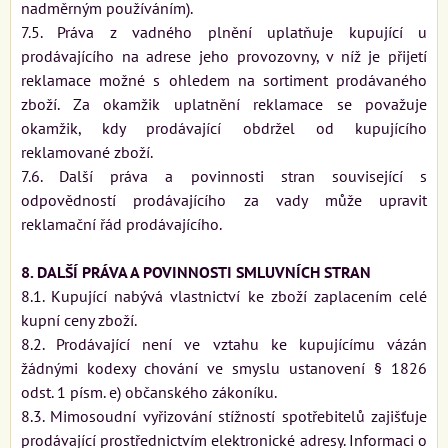
nadměrným používáním).
7.5. Práva z vadného plnění uplatňuje kupující u
prodávajícího na adrese jeho provozovny, v níž je přijetí
reklamace možné s ohledem na sortiment prodávaného
zboží. Za okamžik uplatnění reklamace se považuje
okamžik, kdy prodávající obdržel od kupujícího
reklamované zboží.
7.6. Další práva a povinnosti stran související s
odpovědností prodávajícího za vady může upravit
reklamační řád prodávajícího.
8. DALŠÍ PRÁVA A POVINNOSTI SMLUVNÍCH STRAN
8.1. Kupující nabývá vlastnictví ke zboží zaplacením celé
kupní ceny zboží.
8.2. Prodávající není ve vztahu ke kupujícímu vázán
žádnými kodexy chování ve smyslu ustanovení § 1826
odst. 1 písm. e) občanského zákoníku.
8.3. Mimosoudní vyřizování stížností spotřebitelů zajišťuje
prodávající prostřednictvím elektronické adresy. Informaci o