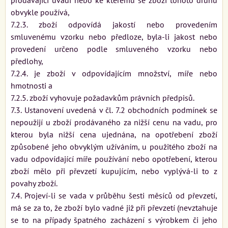
obvykle používá,
7.2.3. zboží odpovídá jakostí nebo provedením
smluvenému vzorku nebo předloze, byla-li jakost nebo
provedení určeno podle smluveného vzorku nebo
předlohy,
7.2.4. je zboží v odpovídajícím množství, míře nebo
hmotnosti a
7.2.5. zboží vyhovuje požadavkům právních předpisů.
7.3. Ustanovení uvedená v čl. 7.2 obchodních podmínek se
nepoužijí u zboží prodávaného za nižší cenu na vadu, pro
kterou byla nižší cena ujednána, na opotřebení zboží
způsobené jeho obvyklým užíváním, u použitého zboží na
vadu odpovídající míře používání nebo opotřebení, kterou
zboží mělo při převzetí kupujícím, nebo vyplývá-li to z
povahy zboží.
7.4. Projeví-li se vada v průběhu šesti měsíců od převzetí,
má se za to, že zboží bylo vadné již při převzetí (nevztahuje
se to na případy špatného zacházení s výrobkem či jeho