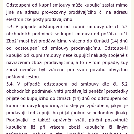
Odstoupení od kupní smlouvy může kupující zaslat mimo
jiné na adresu provozovny prodávajícího či na adresu
elektronické pošty prodávajícího.
5.3. V případě odstoupení od kupní smlouvy dle čl. 5.2
obchodních podmínek se kupní smlouva od počátku ruší.
Zboží musí být prodávajícímu vráceno do čtrnácti (14) dnů
od odstoupení od smlouvy prodávajícímu. Odstoupí-li
kupující od kupní smlouvy, nese kupující náklady spojené s
navrácením zboží prodávajícímu, a to i v tom případě, kdy
zboží nemůže být vráceno pro svou povahu obvyklou
poštovní cestou.
5.4. V případě odstoupení od smlouvy dle čl. 5.2
obchodních podmínek vrátí prodávající peněžní prostředky
přijaté od kupujícího do čtrnácti (14) dnů od odstoupení od
kupní smlouvy kupujícím, a to stejným způsobem, jakým je
prodávající od kupujícího přijal (pokud se nedomluví jinak).
Prodávající je taktéž oprávněn vrátit plnění poskytnuté
kupujícím již při vrácení zboží kupujícím či jiným
způsobem, pokud s tím kupující bude souhlasit a