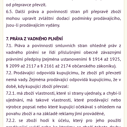
od přepravce převzít.
6.5. Další práva a povinnosti stran při přepravě zboží
mohou upravit zvláštní dodací podmínky prodávajícího,
jsou-li prodávajícím vydány.
7. PRÁVA Z VADNÉHO PLNĚNÍ
7.1. Práva a povinnosti smluvních stran ohledně práv z
vadného plnění se řídí příslušnými obecně závaznými
právními předpisy (zejména ustanoveními § 1914 až 1925,
§ 2099 až 2117 a § 2161 až 2174 občanského zákoníku).
7.2. Prodávající odpovídá kupujícímu, že zboží při převzetí
nemá vady. Zejména prodávající odpovídá kupujícímu, že v
době, kdy kupující zboží převzal:
7.2.1. má zboží vlastnosti, které si strany ujednaly, a chybí-li
ujednání, má takové vlastnosti, které prodávající nebo
výrobce popsal nebo které kupující očekával s ohledem na
povahu zboží a na základě reklamy jimi prováděné,
7.2.2. se zboží hodí k účelu, který pro jeho použití
prodávající uvádí nebo ke kterému se zboží tohoto druhu