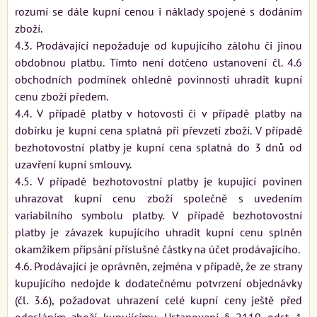
rozumí se dále kupní cenou i náklady spojené s dodáním
zboží.
4.3. Prodávající nepožaduje od kupujícího zálohu či jinou
obdobnou platbu. Tímto není dotčeno ustanovení čl. 4.6
obchodních podmínek ohledně povinnosti uhradit kupní
cenu zboží předem.
4.4. V případě platby v hotovosti či v případě platby na
dobírku je kupní cena splatná při převzetí zboží. V případě
bezhotovostní platby je kupní cena splatná do 3 dnů od
uzavření kupní smlouvy.
4.5. V případě bezhotovostní platby je kupující povinen
uhrazovat kupní cenu zboží společně s uvedením
variabilního symbolu platby. V případě bezhotovostní
platby je závazek kupujícího uhradit kupní cenu splněn
okamžikem připsání příslušné částky na účet prodávajícího.
4.6. Prodávající je oprávněn, zejména v případě, že ze strany
kupujícího nedojde k dodatečnému potvrzení objednávky
(čl. 3.6), požadovat uhrazení celé kupní ceny ještě před
odesláním zboží kupujícímu. Ustanovení § 2119 odst. 1