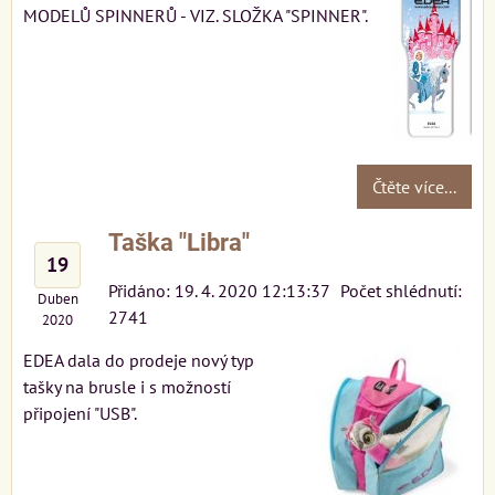
MODELŮ SPINNERŮ - VIZ. SLOŽKA "SPINNER".
Čtěte více...
Taška "Libra"
19
Přidáno: 19. 4. 2020 12:13:37
Počet shlédnutí:
Duben
2741
2020
EDEA dala do prodeje nový typ
tašky na brusle i s možností
připojení "USB".