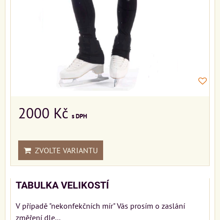
2000 Kč
s DPH
ZVOLTE VARIANTU
TABULKA VELIKOSTÍ
V případě "nekonfekčních mír" Vás prosím o zaslání
změření dle...