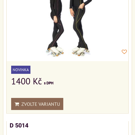
NOVINKA
1400 Kč
s DPH
ZVOLTE VARIANTU
D 5014