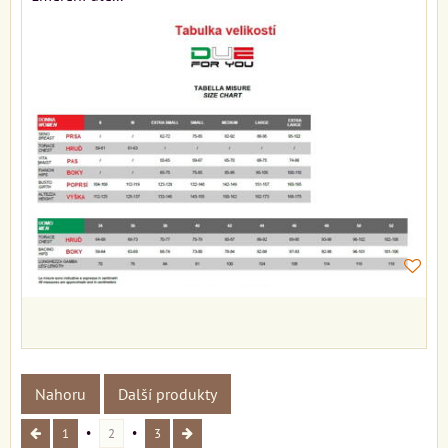
Nahoru
Další produkty
1
2
3