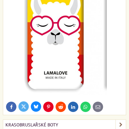
Bluesky
Twitter
Facebook
Pinterest
Reddit
LinkedIn
WhatsApp
E-
mail
KRASOBRUSLAŘSKÉ BOTY