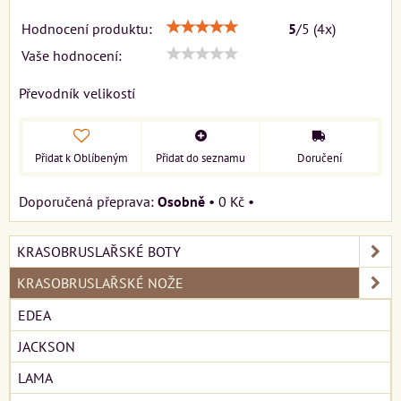
Hodnocení produktu:
5
/
5
(
4
x)
Vaše hodnocení:
Převodník velikostí
Přidat k Oblíbeným
Přidat do seznamu
Doručení
Osobně
•
0 Kč
•
KRASOBRUSLAŘSKÉ BOTY
KRASOBRUSLAŘSKÉ NOŽE
EDEA
JACKSON
LAMA