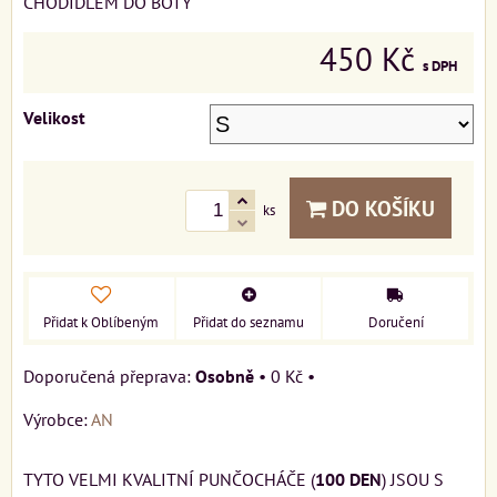
CHODIDLEM DO BOTY
450 Kč
s DPH
Velikost
DO KOŠÍKU
ks
Přidat k Oblíbeným
Přidat do seznamu
Doručení
Osobně
•
0 Kč
•
Výrobce:
AN
TYTO VELMI KVALITNÍ PUNČOCHÁČE (
100 DEN
) JSOU S