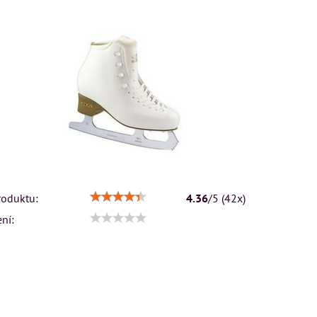
roduktu:
4.36
/
5
(
42
x)
ní: