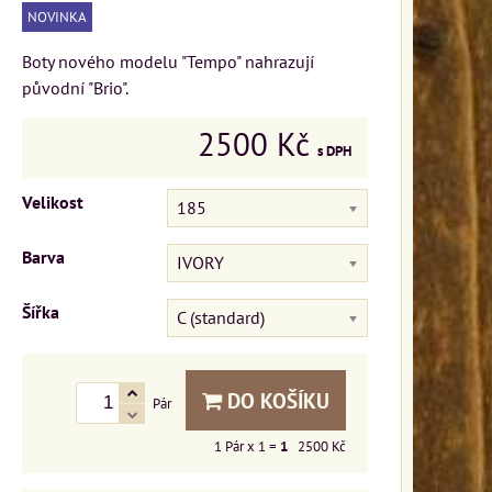
NOVINKA
Boty nového modelu "Tempo" nahrazují
původní "Brio".
2500 Kč
s DPH
Velikost
185
Barva
IVORY
Šířka
C (standard)
DO KOŠÍKU
Pár
1
Pár x 1 =
1
2500 Kč