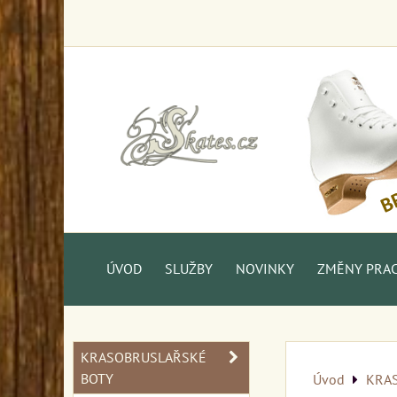
ÚVOD
SLUŽBY
NOVINKY
ZMĚNY PRAC.
KRASOBRUSLAŘSKÉ
BOTY
Úvod
KRA