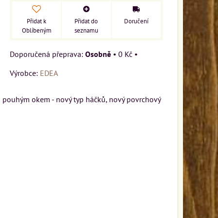
Přidat k
Přidat do
Doručení
Oblíbeným
seznamu
Osobně
•
0 Kč
•
Výrobce:
EDEA
ch pouhým okem - nový typ háčků, nový povrchový