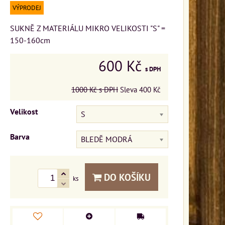
VÝPRODEJ
SUKNĚ Z MATERIÁLU MIKRO VELIKOSTI "S" =
150-160cm
600 Kč
s DPH
1000 Kč
s DPH
Sleva
400 Kč
Velikost
S
Barva
BLEDĚ MODRÁ
DO KOŠÍKU
ks