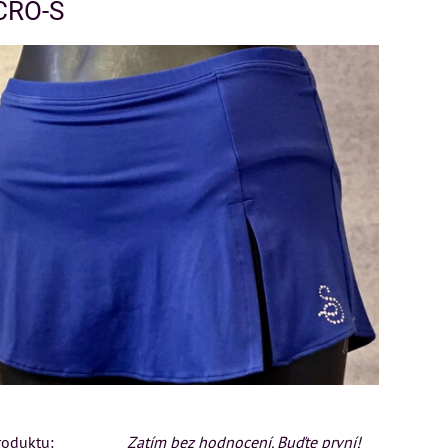
CRO-S
roduktu:
Zatím bez hodnocení. Buďte první!