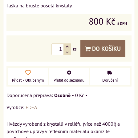
Taška na brusle posetá krystaly.
800 Kč
s DPH
DO KOŠÍKU
ks
Přidat k Oblíbeným
Přidat do seznamu
Doručení
Osobně
•
0 Kč
•
Výrobce:
EDEA
Hvězdy vyrobené z krystalů v reliéfu (více než 4000!) a
povrchové úpravy v reflexním materiálu okamžitě